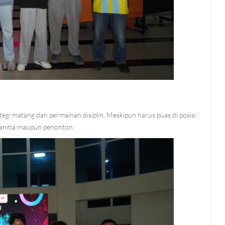
gi matang dan permainan disiplin. Meskipun harus puas di posisi
panitia maupun penonton.