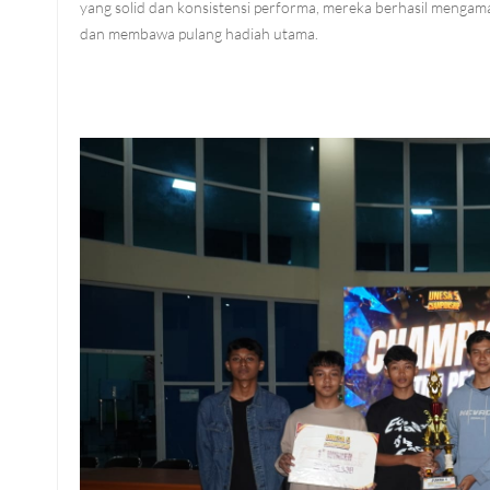
yang solid dan konsistensi performa, mereka berhasil mengam
dan membawa pulang hadiah utama.