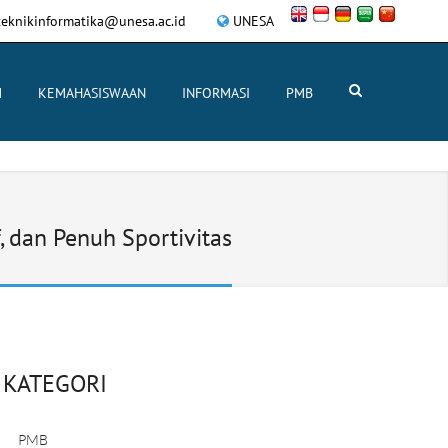
eknikinformatika@unesa.ac.id
UNESA
M
KEMAHASISWAAN
INFORMASI
PMB
 dan Penuh Sportivitas
KATEGORI
PMB