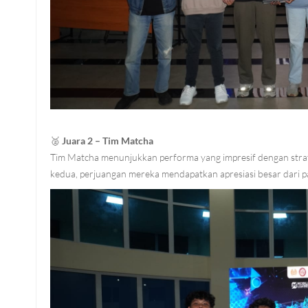
🥈
Juara 2 – Tim Matcha
Tim Matcha menunjukkan performa yang impresif dengan strate
kedua, perjuangan mereka mendapatkan apresiasi besar dari 