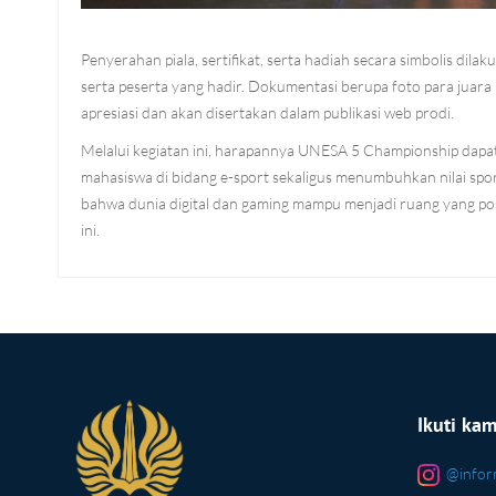
Penyerahan piala, sertifikat, serta hadiah secara simbolis dilak
serta peserta yang hadir. Dokumentasi berupa foto para juara 
apresiasi dan akan disertakan dalam publikasi web prodi.
Melalui kegiatan ini, harapannya UNESA 5 Championship dapat
mahasiswa di bidang e-sport sekaligus menumbuhkan nilai sporti
bahwa dunia digital dan gaming mampu menjadi ruang yang pos
ini.
Ikuti ka
@infor