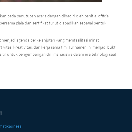
ukan pada penutupan acara dengan dihadiri oleh panitia, official,
bersama piala dan sertifikat turut diabadikan sebagai bentuk
 menjadi agenda berkelanjutan yang memfasilitasi minat
vitas, kreativitas, dan kerja sama tim. Turnamen ini menjadi bukti
itif untuk pengembangan diri mahasiswa dalam era teknologi saat
mi
matikaunesa