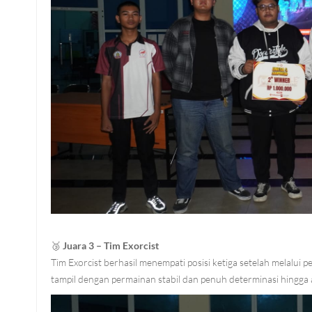
🥉
Juara 3 – Tim Exorcist
Tim Exorcist berhasil menempati posisi ketiga setelah melalu
tampil dengan permainan stabil dan penuh determinasi hingga 