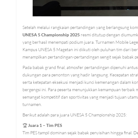
Setelah melalui rangkaian pertandingan yang berlangsung kompe
UNESA 5 Championship 2025
resmi ditutup dengan diumumka
yang berhasil menempati podium juara. Turnamen Mobile Legen
Kampus UNESA 5 Magetan ini diikuti oleh puluhan tim dari be
menampilkan pertandingan-pertandingan sengit sejak babak pen
Pada babak grand final, atmosfer pertandingan dipenuhi antus
dukungan para penonton yang hadir langsung. Kecepatan strate
serta ketepatan eksekusi menjadi kunci kemenangan dalam kom
bergengsi ini. Para peserta menunjukkan kemampuan terbaik
semangat kompetitif dan sportivitas yang menjadi tujuan uta
turnamen.
Berikut adalah para juara UNESA 5 Championship 2025:
🏆
Juara 1 – Tim PES
Tim PES tampil dominan sejak babak penyisihan hingga final. D