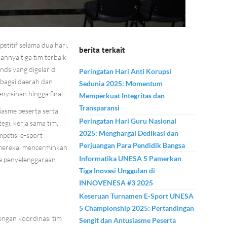
titif selama dua hari,
berita terkait
nnya tiga tim terbaik
ds yang digelar di
Peringatan Hari Anti Korupsi
rbagai daerah dan
Sedunia 2025: Momentum
yisihan hingga final.
Memperkuat Integritas dan
Transparansi
iasme peserta serta
Peringatan Hari Guru Nasional
gi, kerja sama tim,
2025: Menghargai Dedikasi dan
petisi e-sport
Perjuangan Para Pendidik Bangsa
 mereka, mencerminkan
Informatika UNESA 5 Pamerkan
ma penyelenggaraan
Tiga Inovasi Unggulan di
INNOVENESA #3 2025
Keseruan Turnamen E-Sport UNESA
5 Championship 2025: Pertandingan
engan koordinasi tim
Sengit dan Antusiasme Peserta