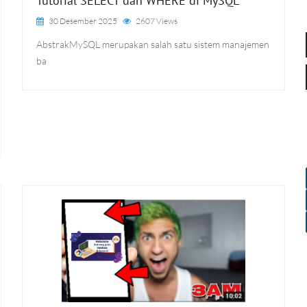
Tutorial SELECT dan WHERE di MySQL
30 Desember 2025
2607 Views
AbstrakMySQL merupakan salah satu sistem manajemen
ba