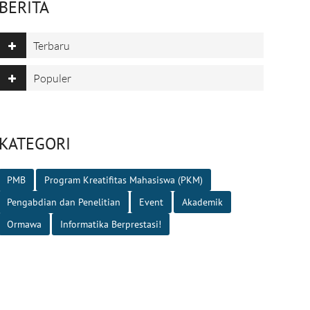
BERITA
Terbaru
Populer
KATEGORI
PMB
Program Kreatifitas Mahasiswa (PKM)
Pengabdian dan Penelitian
Event
Akademik
Ormawa
Informatika Berprestasi!