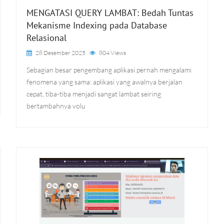
MENGATASI QUERY LAMBAT: Bedah Tuntas
Mekanisme Indexing pada Database
Relasional
28 Desember 2025
804 Views
Sebagian besar pengembang aplikasi pernah mengalami
fenomena yang sama: aplikasi yang awalnya berjalan
cepat, tiba-tiba menjadi sangat lambat seiring
bertambahnya volu