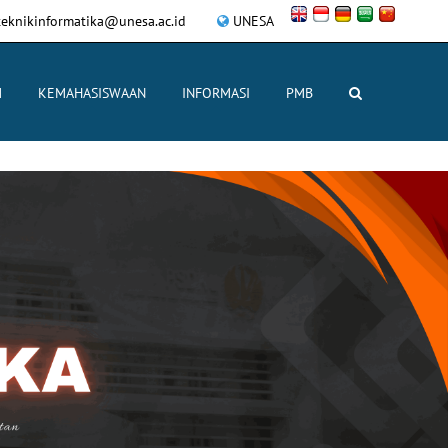
eknikinformatika@unesa.ac.id
UNESA
M
KEMAHASISWAAN
INFORMASI
PMB