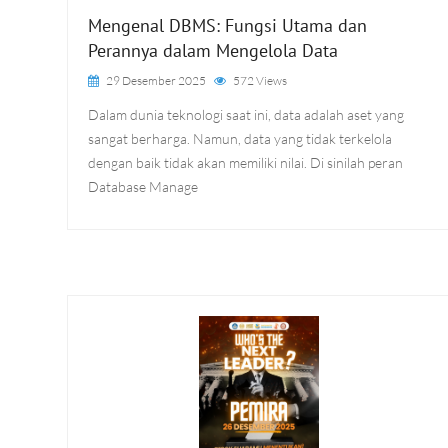
Mengenal DBMS: Fungsi Utama dan
Perannya dalam Mengelola Data
29 Desember 2025
572 Views
Dalam dunia teknologi saat ini, data adalah aset yang
sangat berharga. Namun, data yang tidak terkelola
dengan baik tidak akan memiliki nilai. Di sinilah peran
Database Manage