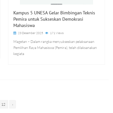
Kampus 5 UNESA Gelar Bimbingan Teknis
Pemira untuk Sukseskan Demokrasi
Mahasiswa
23 Desember 2025
171 Views
Magetan – Dalam rangka menyukseskan pelaksanaan
Pemilihan Raya Mahasiswa (Pemira), telah dilaksanakan
kegiata
12
›