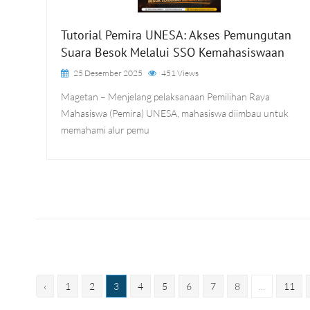
Tutorial Pemira UNESA: Akses Pemungutan
Suara Besok Melalui SSO Kemahasiswaan
25 Desember 2025
451 Views
Magetan – Menjelang pelaksanaan Pemilihan Raya
Mahasiswa (Pemira) UNESA, mahasiswa diimbau untuk
memahami alur pemu
‹
1
2
3
4
5
6
7
8
...
11