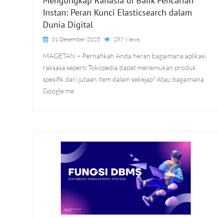
Mengungkap Rahasia di Balik Pencarian
Instan: Peran Kunci Elasticsearch dalam
Dunia Digital
31 Desember 2025
287 Views
MAGETAN – Pernahkah Anda heran bagaimana aplikasi
raksasa seperti Tokopedia dapat menemukan produk
spesifik dari jutaan item dalam sekejap? Atau bagaimana
Google me