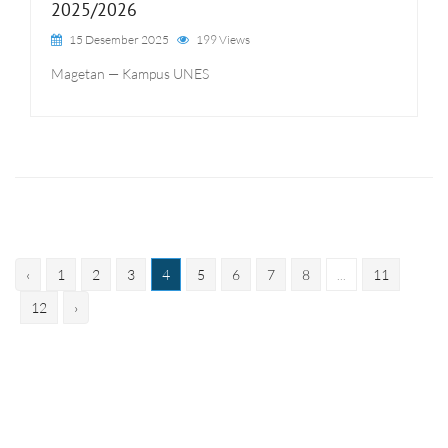
2025/2026
15 Desember 2025
199 Views
Magetan — Kampus UNES
‹
1
2
3
4
5
6
7
8
...
11
12
›