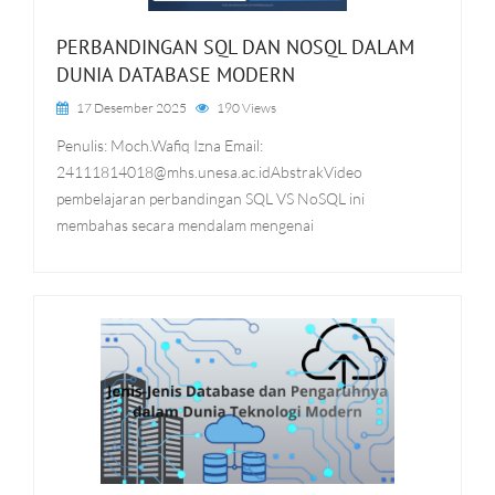
PERBANDINGAN SQL DAN NOSQL DALAM
DUNIA DATABASE MODERN
17 Desember 2025
190 Views
Penulis: Moch.Wafiq Izna Email:
24111814018@mhs.unesa.ac.idAbstrakVideo
pembelajaran perbandingan SQL VS NoSQL ini
membahas secara mendalam mengenai