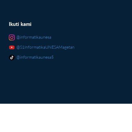
Ikuti kami
@informatikaunesa
@S1InformatikaUNESAMagetan
@informatikaunesa5