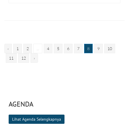
‹
1
2
...
4
5
6
7
8
9
10
11
12
›
AGENDA
Lihat Agenda Selengkapnya